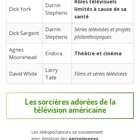
Rôles télévisuels
Darrin
Dick York
limités à cause de sa
Stephens
santé
Darrin
Séries télévisées et projets
Dick Sargent
Stephens
philanthropiques
Agnes
Endora
Théâtre et cinéma
Moorehead
Larry
David White
Films et séries télévisées
Tate
Les sorcières adorées de la
télévision américaine
Les téléspectateurs se souviennent
avec émotion des
personnages