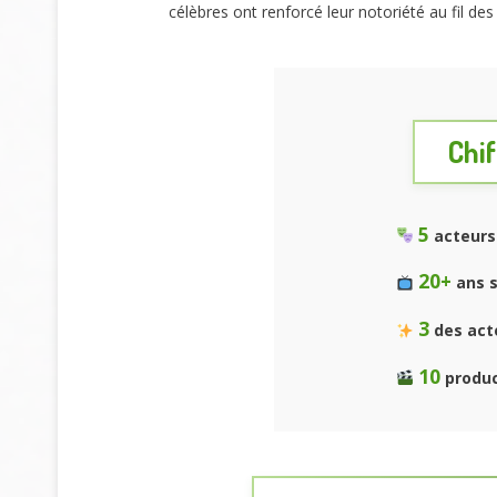
célèbres ont renforcé leur notoriété au fil de
Chif
5
acteurs 
20+
ans s
3
des acte
10
produc