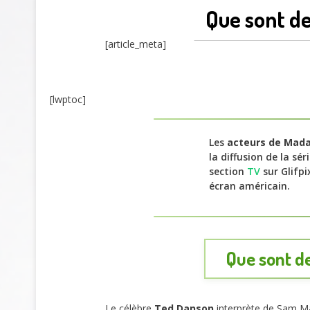
Que sont d
[article_meta]
[lwptoc]
Les
acteurs de Mada
la diffusion de la sér
section
TV
sur Glifpi
écran américain.
Que sont d
Le célèbre
Ted Danson
interprète de Sam Mal