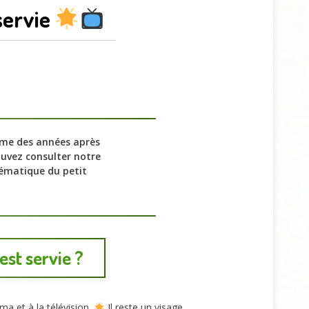
servie
même des années après
uvez consulter notre
ématique du petit
st servie ?
ma et à la télévision.
Il reste un visage