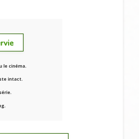
ervie
u le cinéma.
ste intact.
érie.
ng.