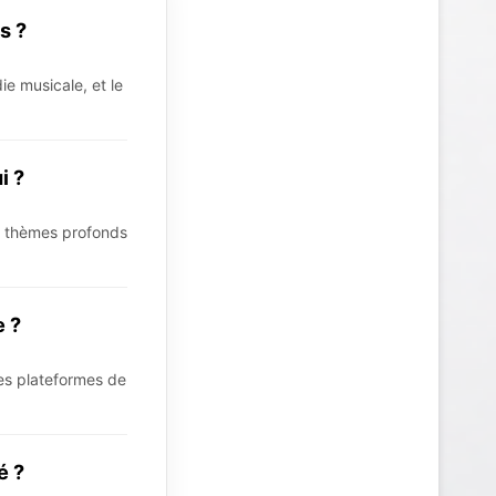
s ?
ie musicale, et le
i ?
es thèmes profonds
e ?
es plateformes de
é ?