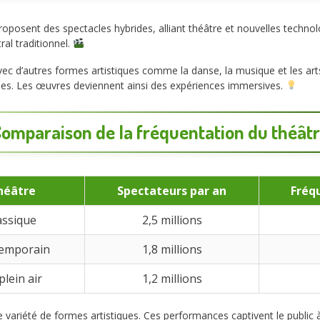
oposent des spectacles hybrides, alliant théâtre et nouvelles technol
ral traditionnel.
 d’autres formes artistiques comme la danse, la musique et les arts 
nes. Les œuvres deviennent ainsi des expériences immersives.
omparaison de la fréquentation du
théât
héâtre
Spectateurs par an
Fréq
assique
2,5 millions
temporain
1,8 millions
lein air
1,2 millions
variété de formes artistiques. Ces performances captivent le public à 