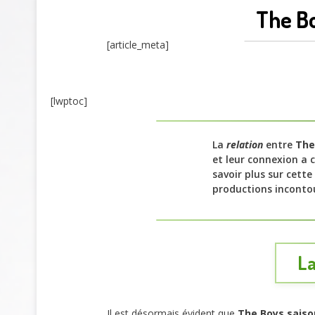
The Bo
[article_meta]
[lwptoc]
La
relation
entre
The
et leur connexion a c
savoir plus sur cette
productions inconto
La
Il est désormais évident que
The Boys saiso