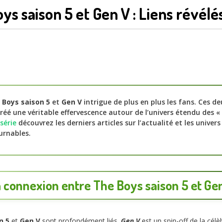
ys saison 5 et Gen V : Liens révélé
 Boys saison 5
et
Gen V
intrigue de plus en plus les fans. Ces deu
réé une véritable effervescence autour de l’univers étendu des «
série
découvrez les derniers articles sur l’actualité et les univer
urnables.
 connexion entre The Boys saison 5 et Ge
n 5
et
Gen V
sont profondément liés.
Gen V
est un spin-off de la célè