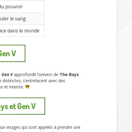
du pouvoir
uler le sang
lace dans le monde
 Gen V
.
Gen V
approfondit l’univers de
The Boys
 distinctes, s’entrelacent avec des
e et intense.
ys et Gen V
ux visages qui sont appelés à prendre une