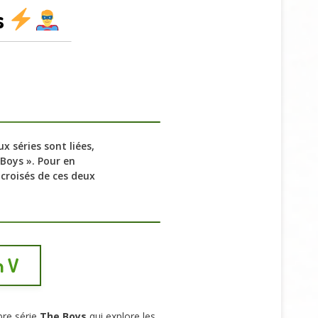
s
x séries sont liées,
 Boys ». Pour en
s croisés de ces deux
n V
bre série
The Boys
qui explore les