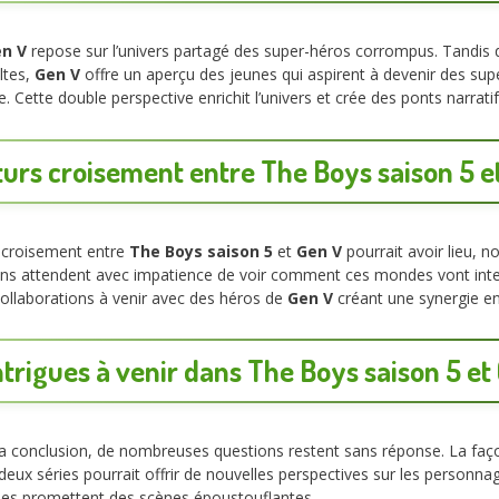
n V
repose sur l’univers partagé des super-héros corrompus. Tandis
ltes,
Gen V
offre un aperçu des jeunes qui aspirent à devenir des su
ette double perspective enrichit l’univers et crée des ponts narratif
turs croisement entre The Boys saison 5 e
e croisement entre
The Boys saison 5
et
Gen V
pourrait avoir lieu, 
fans attendent avec impatience de voir comment ces mondes vont interag
llaborations à venir avec des héros de
Gen V
créant une synergie en
ntrigues à venir dans The Boys saison 5 et
sa conclusion, de nombreuses questions restent sans réponse. La fa
eux séries pourrait offrir de nouvelles perspectives sur les personnag
ables promettent des scènes époustouflantes.