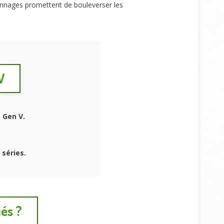
sonnages promettent de bouleverser les
V
e
Gen V
.
séries.
iés ?