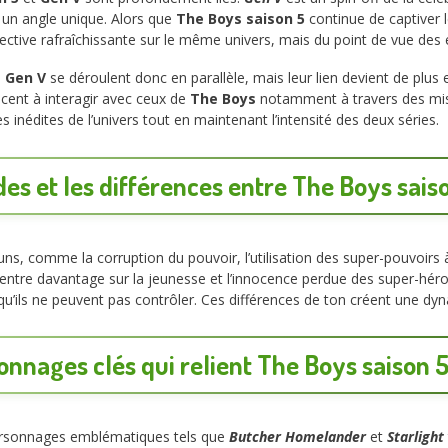
n angle unique. Alors que
The Boys saison 5
continue de captiver 
ctive rafraîchissante sur le même univers, mais du point de vue des é
e
Gen V
se déroulent donc en parallèle, mais leur lien devient de plus 
nt à interagir avec ceux de
The Boys
notamment à travers des miss
 inédites de l’univers tout en maintenant l’intensité des deux séries.
des et les différences entre The Boys sais
 comme la corruption du pouvoir, l’utilisation des super-pouvoirs à d
ntre davantage sur la jeunesse et l’innocence perdue des super-héro
qu’ils ne peuvent pas contrôler. Ces différences de ton créent une d
onnages clés qui relient The Boys saison 5
rsonnages emblématiques tels que
Butcher
Homelander
et
Starlight