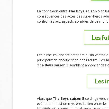
La connexion entre
The Boys saison 5
et
Ge
conséquences des actes des super-héros adu
confrontés aux aspects sombres de ce monde. C
Les fu
Les rumeurs laissent entendre qu’un véritabl
principaux de chaque série dans l’autre. Les 
The Boys saison 5
semblent annoncer des co
Les i
Alors que
The Boys saison 5
se dirige vers 
événements est un mystère. Le lien entre les d
les différents camps et les alliances improb