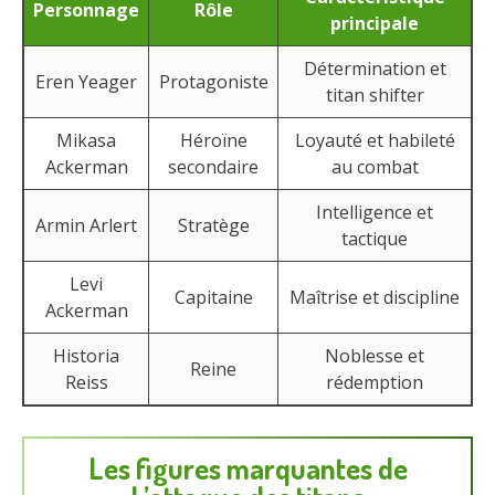
Personnage
Rôle
principale
Détermination et
Eren Yeager
Protagoniste
titan shifter
Mikasa
Héroïne
Loyauté et habileté
Ackerman
secondaire
au combat
Intelligence et
Armin Arlert
Stratège
tactique
Levi
Capitaine
Maîtrise et discipline
Ackerman
Historia
Noblesse et
Reine
Reiss
rédemption
Les figures marquantes de