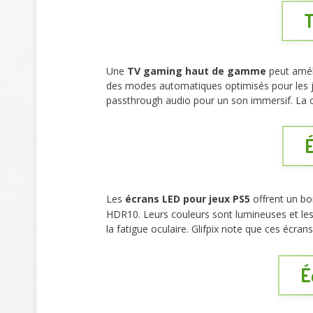
T
Une
TV gaming haut de gamme
peut améli
des modes automatiques optimisés pour les je
passthrough audio pour un son immersif. La com
É
Les
écrans LED pour jeux PS5
offrent un b
HDR10. Leurs couleurs sont lumineuses et les 
la fatigue oculaire. Glifpix note que ces écr
É