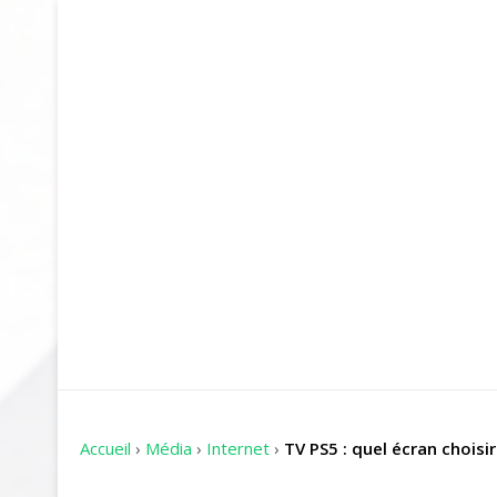
Accueil
›
Média
›
Internet
›
TV PS5 : quel écran choisir