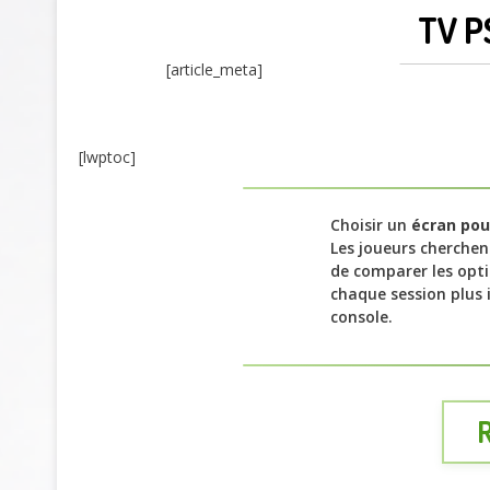
TV P
[article_meta]
[lwptoc]
Choisir un
écran pour
Les joueurs cherchen
de comparer les opt
chaque session plus 
console.
R