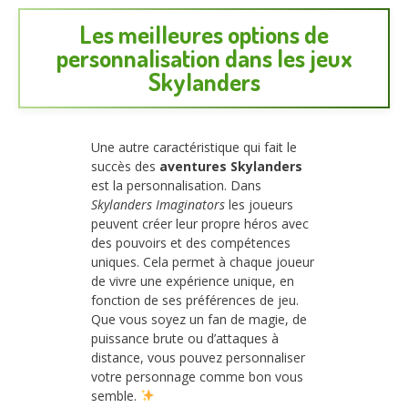
Les meilleures options de
personnalisation dans les jeux
Skylanders
Une autre caractéristique qui fait le
succès des
aventures Skylanders
est la personnalisation. Dans
Skylanders Imaginators
les joueurs
peuvent créer leur propre héros avec
des pouvoirs et des compétences
uniques. Cela permet à chaque joueur
de vivre une expérience unique, en
fonction de ses préférences de jeu.
Que vous soyez un fan de magie, de
puissance brute ou d’attaques à
distance, vous pouvez personnaliser
votre personnage comme bon vous
semble.