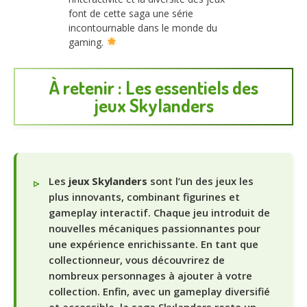
font de cette saga une série
incontournable dans le monde du
gaming.
À retenir : Les essentiels des
jeux Skylanders
Les
jeux Skylanders
sont l’un des jeux les
plus innovants, combinant figurines et
gameplay interactif. Chaque jeu introduit de
nouvelles mécaniques passionnantes pour
une expérience enrichissante. En tant que
collectionneur, vous découvrirez de
nombreux personnages à ajouter à votre
collection. Enfin, avec un gameplay diversifié
et accessible, la saga Skylanders reste un