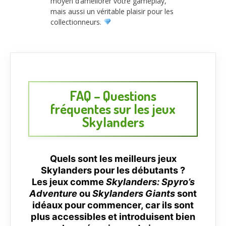
moyen d’améliorer votre gameplay,
mais aussi un véritable plaisir pour les
collectionneurs.
FAQ – Questions
fréquentes sur les jeux
Skylanders
Quels sont les meilleurs jeux
Skylanders pour les débutants ?
Les jeux comme
Skylanders: Spyro’s
Adventure
ou
Skylanders Giants
sont
idéaux pour commencer, car ils sont
plus accessibles et introduisent bien