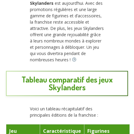
Skylanders
est aujourd’hui. Avec des
promotions régulières et une large
gamme de figurines et d’accessoires,
la franchise reste accessible et
attractive. De plus, les jeux Skylanders
offrent une grande rejouabilité grâce
à leurs nombreux mondes à explorer
et personnages à débloquer. Un jeu
qui vous divertira pendant de
nombreuses heures !
Tableau comparatif des jeux
Skylanders
Voici un tableau récapitulatif des
principales éditions de la franchise :
Jeu
Caractéristique
Figurines