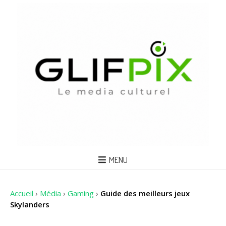
MENU
Accueil
›
Média
›
Gaming
›
Guide des meilleurs jeux
Skylanders