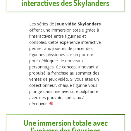
interactives des Skylanders
Les séries de
jeux vidéo Skylanders
offrent une immersion totale grâce à
l’interactivité entre figurines et
consoles. Cette expérience interactive
permet aux joueurs de placer des
figurines physiques sur un porteur
pour débloquer de nouveaux
personnages. Ce concept innovant a
propulsé la franchise au sommet des
ventes de jeux vidéo. Si vous êtes un
collectionneur, chaque figurine vous
plonge dans une aventure palpitante
avec des pouvoirs spéciaux à
découvrir.
Une immersion totale avec
l’univers des figurines