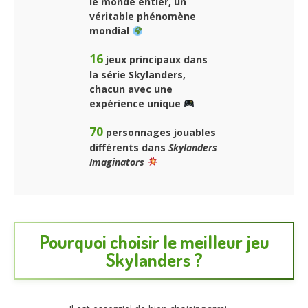
le monde entier, un
véritable phénomène
mondial
16
jeux principaux dans
la série Skylanders,
chacun avec une
expérience unique
70
personnages jouables
différents dans
Skylanders
Imaginators
Pourquoi choisir le meilleur jeu
Skylanders ?