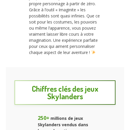
propre personnage à partir de zéro.
Grâce à l’outil « Imaginite » les
possibilités sont quasi infinies. Que ce
soit pour les costumes, les pouvoirs
ou même l’apparence, vous pouvez
vraiment laisser libre cours à votre
imagination. Une expérience parfaite
pour ceux qui aiment personnaliser
chaque aspect de leur aventure !
Chiffres clés des jeux
Skylanders
250+
millions de jeux
Skylanders vendus dans