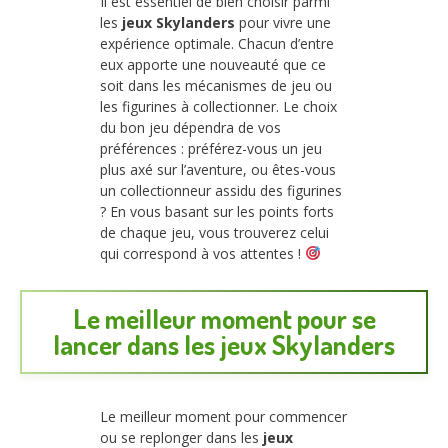
Il est essentiel de bien choisir parmi
les
jeux Skylanders
pour vivre une
expérience optimale. Chacun d’entre
eux apporte une nouveauté que ce
soit dans les mécanismes de jeu ou
les figurines à collectionner. Le choix
du bon jeu dépendra de vos
préférences : préférez-vous un jeu
plus axé sur l’aventure, ou êtes-vous
un collectionneur assidu des figurines
? En vous basant sur les points forts
de chaque jeu, vous trouverez celui
qui correspond à vos attentes !
Le meilleur moment pour se
lancer dans les jeux Skylanders
Le meilleur moment pour commencer
ou se replonger dans les
jeux