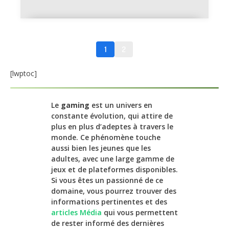
Les lunettes gaming sont-elles
vraiment utiles ?
1
2
[lwptoc]
Le
gaming
est un univers en
constante évolution, qui attire de
plus en plus d’adeptes à travers le
monde. Ce phénomène touche
aussi bien les jeunes que les
adultes, avec une large gamme de
jeux et de plateformes disponibles.
Si vous êtes un passionné de ce
domaine, vous pourrez trouver des
informations pertinentes et des
articles Média
qui vous permettent
de rester informé des dernières