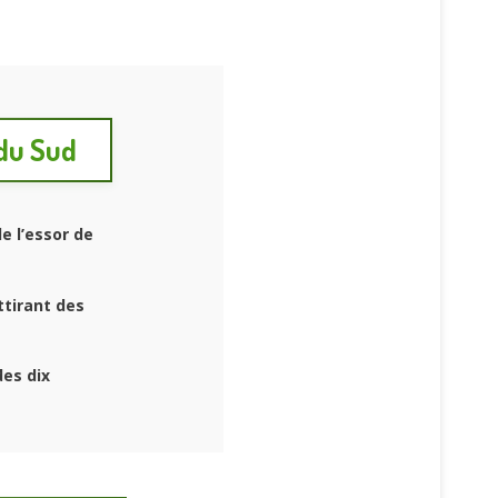
 du Sud
e l’essor de
ttirant des
es dix