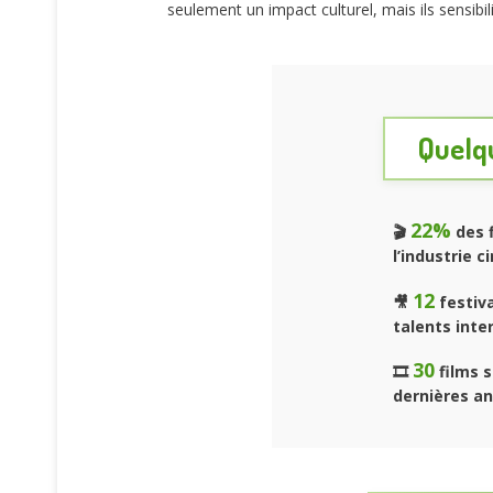
seulement un impact culturel, mais ils sensibil
Quelqu
22%
🎬
des f
l’industrie 
12
🎥
festiva
talents inte
30
🎞️
films s
dernières an