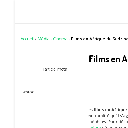
Accueil
›
Média
›
Cinema
›
Films en Afrique du Sud : n
Films en A
[article_meta]
[lwptoc]
Les
films en Afrique
leur qualité qu’il s
cinéphiles. Pour déc
cinéma
où nous vous