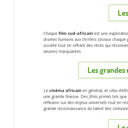
Les
Chaque
film sud-africain
est une exploration
drames humains
aux
thrillers sociaux
chaque pr
société tout en offrant des récits qui résonn
œuvres marquantes.
Les grandes r
Le
cinéma africain
en général, et celui d’Af
une grande finesse. Des
films primés
tels que
réflexion sur des enjeux universels tout en re
grande reconnaissance du talent des cinéaste
Le 